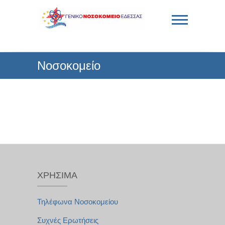
Skip
to
content
Γενικό Νοσοκομείο
Νοσοκομείο
Έδεσσας
ΧΡΉΣΙΜΑ
Τηλέφωνα Νοσοκομείου
Συχνές Ερωτήσεις