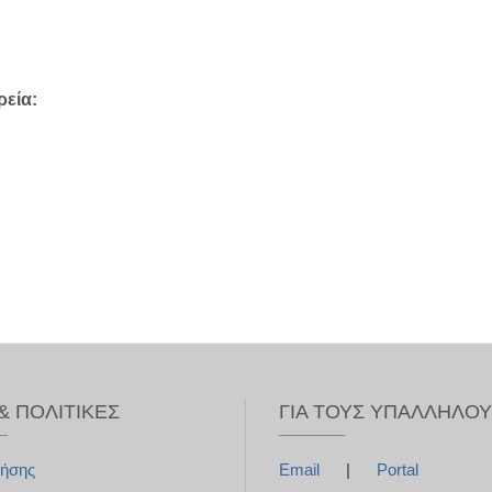
ρεία:
& ΠΟΛΙΤΙΚΈΣ
ΓΙΑ ΤΟΥΣ ΥΠΑΛΛΉΛΟ
ρήσης
Email
|
Portal