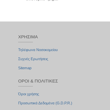
ΧΡΉΣΙΜΑ
Τηλέφωνα Νοσοκομείου
Συχνές Ερωτήσεις
Sitemap
ΌΡΟΙ & ΠΟΛΙΤΙΚΈΣ
Όροι χρήσης
Προσωπικά Δεδομένα (G.D.P.R.)