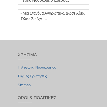
Γενικό Νοσοκομείο Έδεσσας
«Μια Σταγόνα Ανθρωπιάς. Δώσε Αίμα.
Σώσε Ζωές».
→
ΧΡΉΣΙΜΑ
Τηλέφωνα Νοσοκομείου
Συχνές Ερωτήσεις
Sitemap
ΌΡΟΙ & ΠΟΛΙΤΙΚΈΣ