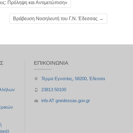
ους: Πρόληψη και Αντιμετώπιση»
Βράβευση Νοσηλευτή του Γ.Ν. Έδεσσας
→
ΥΣ
ΕΠΙΚΟΙΝΩΝΊΑ
Τέρμα Εγνατίας, 58200, Έδεσσα
αλλήλων
23813 50100
info AT gnedessas.gov.gr
ερικών
ή
ακά)