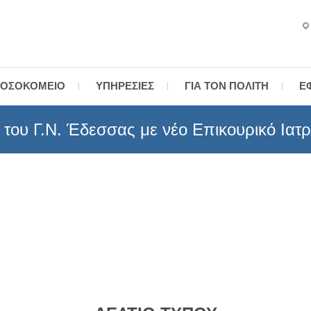
ενικό Νοσοκομείο Έδεσσας
ΟΣΟΚΟΜΕΊΟ
ΥΠΗΡΕΣΊΕΣ
ΓΙΑ ΤΟΝ ΠΟΛΊΤΗ
Ε
 του Γ.Ν. Έδεσσας με νέο Επικουρικό Ιατ