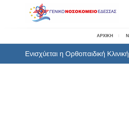
Skip
to
content
Γ
ΑΡΧΙΚΉ
Ν
Ενισχύεται η Ορθοπαιδική Κλινική