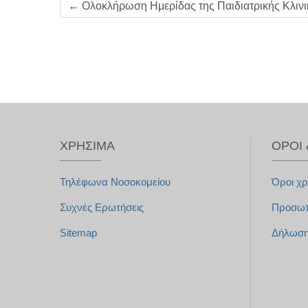
←
Ολοκλήρωση Ημερίδας της Παιδιατρικής Κλινι
ΧΡΉΣΙΜΑ
ΌΡΟΙ 
Τηλέφωνα Νοσοκομείου
Όροι χ
Συχνές Ερωτήσεις
Προσωπι
Sitemap
Δήλωση