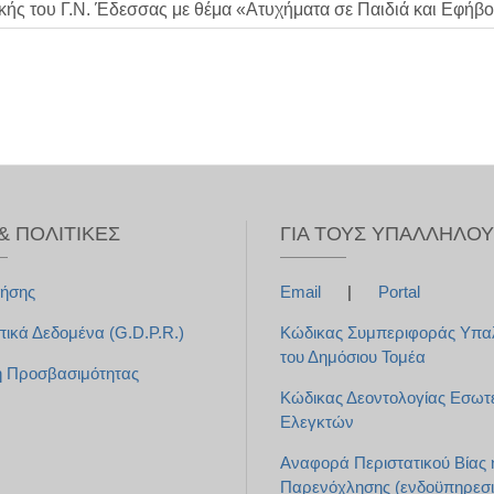
κής του Γ.Ν. Έδεσσας με θέμα «Ατυχήματα σε Παιδιά και Εφήβ
& ΠΟΛΙΤΙΚΈΣ
ΓΙΑ ΤΟΥΣ ΥΠΑΛΛΉΛΟ
ρήσης
Email
|
Portal
κά Δεδομένα (G.D.P.R.)
Κώδικας Συμπεριφοράς Υπ
του Δημόσιου Τομέα
 Προσβασιμότητας
Κώδικας Δεοντολογίας Εσωτ
Ελεγκτών
Αναφορά Περιστατικού Βίας 
Παρενόχλησης (ενδοϋπηρεσι