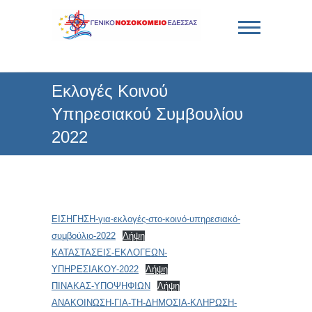
Skip
to
content
Γενικό Νοσοκομείο
Εκλογές Κοινού
Έδεσσας
Υπηρεσιακού Συμβουλίου
2022
ΕΙΣΗΓΗΣΗ-για-εκλογές-στο-κοινό-υπηρεσιακό-
συμβούλιο-2022
Λήψη
ΚΑΤΑΣΤΑΣΕΙΣ-ΕΚΛΟΓΕΩΝ-
ΥΠΗΡΕΣΙΑΚΟΥ-2022
Λήψη
ΠΙΝΑΚΑΣ-ΥΠΟΨΗΦΙΩΝ
Λήψη
ΑΝΑΚΟΙΝΩΣΗ-ΓΙΑ-ΤΗ-ΔΗΜΟΣΙΑ-ΚΛΗΡΩΣΗ-