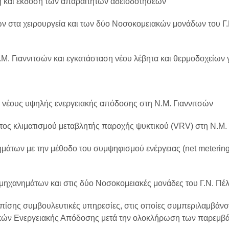
ση και έκδοση των απαραίτητων αδειοδοτήσεων
ν στα χειρουργεία και των δύο Νοσοκομειακών μονάδων του Γ.Ν
Μ. Γιαννιτσών και εγκατάσταση νέου λέβητα και θερμοδοχείων 
ε νέους υψηλής ενεργειακής απόδοσης στη Ν.Μ. Γιαννιτσών
τος κλιματισμού μεταβλητής παροχής ψυκτικού (VRV) στη Ν.Μ
των με την μέθοδο του συμψηφισμού ενέργειας (net metering)
μηχανημάτων και στις δύο Νοσοκομειακές μονάδες του Γ.Ν. Πέ
επίσης συμβουλευτικές υπηρεσίες, στις οποίες συμπεριλαμβάνο
ητικών Ενεργειακής Απόδοσης μετά την ολοκλήρωση των παρεμβ